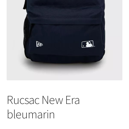
Scoala
costume de baie
Rucsac New Era
bleumarin