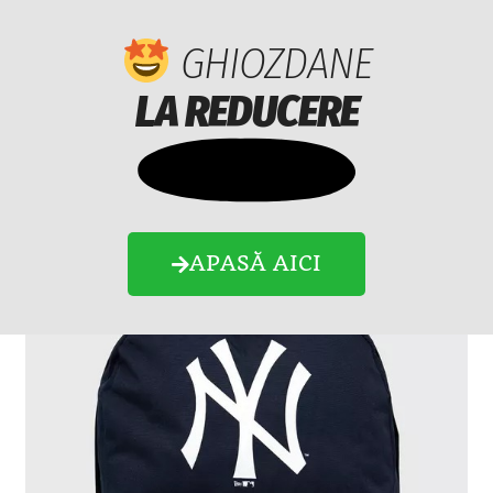
Ghiozdane
GHIOZDANE
Menu
LA REDUCERE
Fete
Baieti
APASĂ AICI
Dama
Barbati