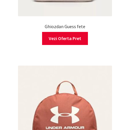
Ghiozdan Guess fete
Vezi Oferta Pret