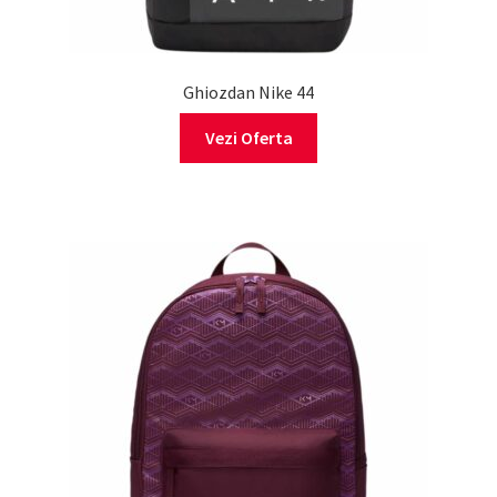
Ghiozdan Nike 44
Vezi Oferta