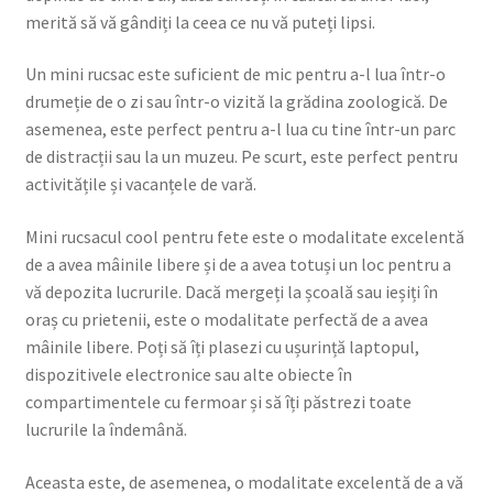
merită să vă gândiți la ceea ce nu vă puteți lipsi.
Un mini rucsac este suficient de mic pentru a-l lua într-o
drumeție de o zi sau într-o vizită la grădina zoologică. De
asemenea, este perfect pentru a-l lua cu tine într-un parc
de distracții sau la un muzeu. Pe scurt, este perfect pentru
activitățile și vacanțele de vară.
Mini rucsacul cool pentru fete este o modalitate excelentă
de a avea mâinile libere și de a avea totuși un loc pentru a
vă depozita lucrurile. Dacă mergeți la școală sau ieșiți în
oraș cu prietenii, este o modalitate perfectă de a avea
mâinile libere. Poți să îți plasezi cu ușurință laptopul,
dispozitivele electronice sau alte obiecte în
compartimentele cu fermoar și să îți păstrezi toate
lucrurile la îndemână.
Aceasta este, de asemenea, o modalitate excelentă de a vă