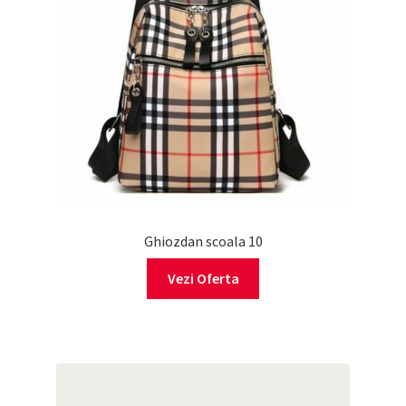
Ghiozdan scoala 10
Vezi Oferta