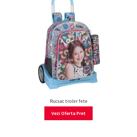
Rucsac troler fete
Vezi Oferta Pret