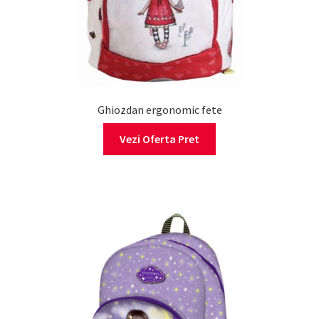
Ghiozdan ergonomic fete
Vezi Oferta Pret