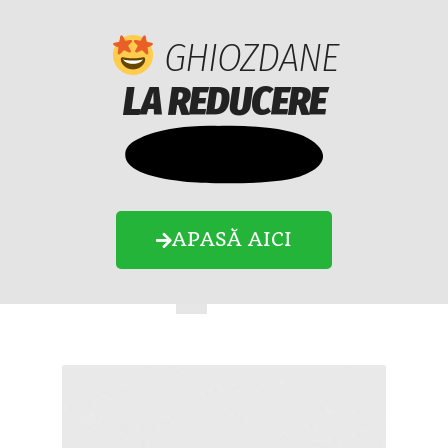
Ghiozdane
GHIOZDANE
Menu
LA REDUCERE
Fete
Ghiozdane Fete
Scoala Gradinita Liceu
Baieti
Toate Clasele
APASĂ AICI
Dama
1
2
Barbati