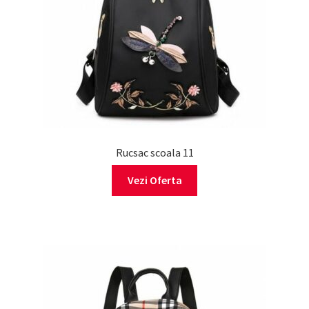
Rucsac scoala 11
Vezi Oferta