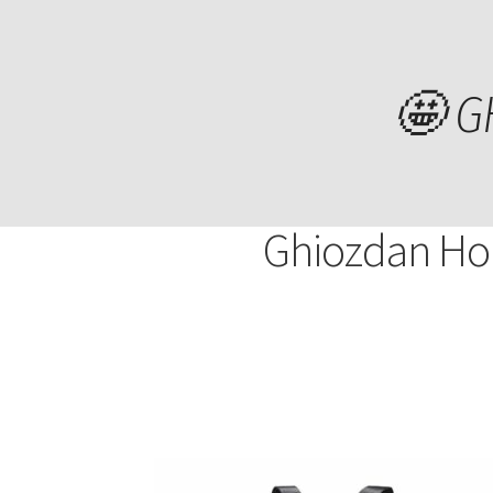
Ghiozdane
🤩 G
pentru scoala si timp liber
Fete
Baieti
Dama
B
Ghiozdan Holo