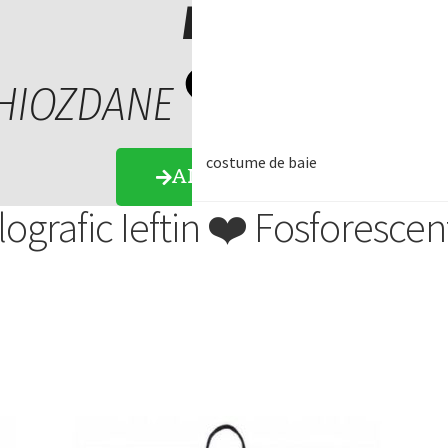
LA REDUCERE
HIOZDANE
arbati
Scoala
costume de baie
APASĂ AICI
grafic Ieftin ❤️ Fosforescen