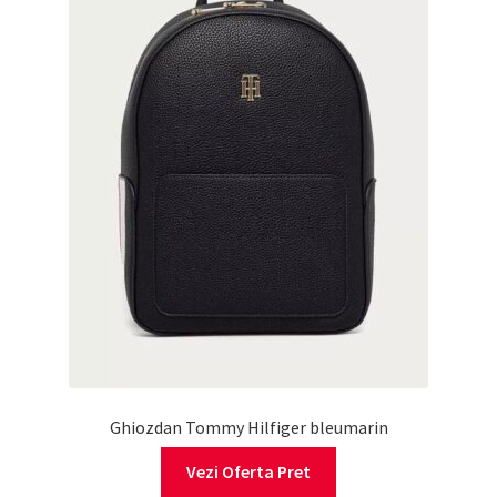
Ghiozdan Tommy Hilfiger bleumarin
Vezi Oferta Pret