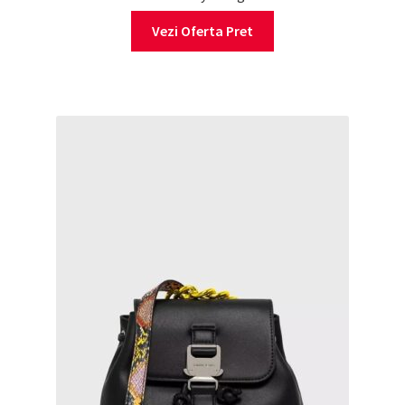
Vezi Oferta Pret