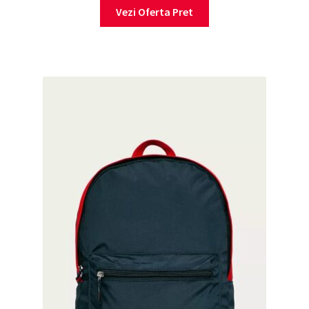
Vezi Oferta Pret