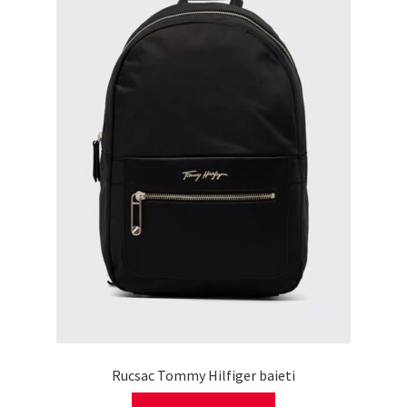
Rucsac Tommy Hilfiger baieti