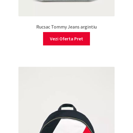
Rucsac Tommy Jeans argintiu
Vezi Oferta Pret