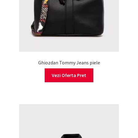
Ghiozdan Tommy Jeans piele
Vezi Oferta Pret